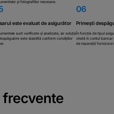
mentelor și fotografiilor necesare.
5
06
sarul este evaluat de asigurător
Primești despăg
mentele sunt verificate și analizate, iar soluția
În funcție de tipul asig
espăgubire este stabilită conform condițiilor
virată în contul bancar
ei.
de reparații/ furnizorul 
i frecvente