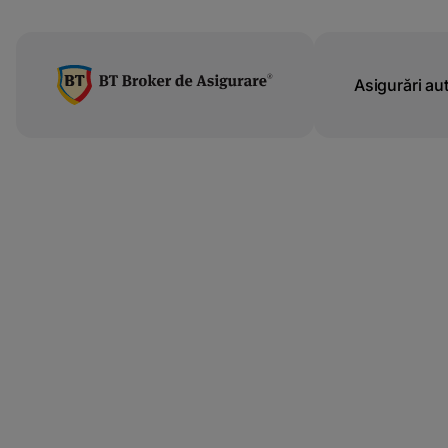
latinești
кириллица
Asigurări au