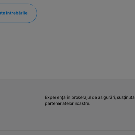
ate întrebările
utăm să rezolvi situația cât mai rapid și fără stres.
în fața unei daune. 🚗
Experiență în brokerajul de asigurări, susținută 
parteneriatelor noastre.