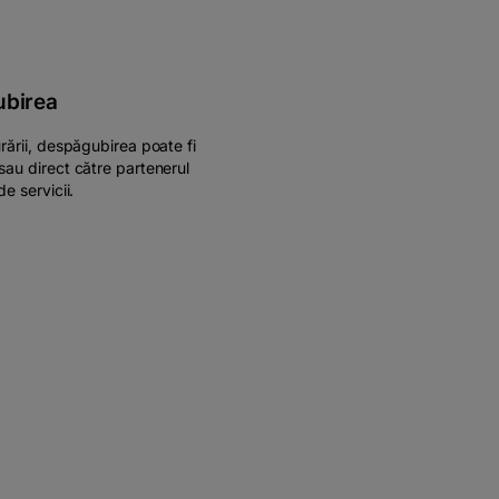
ubirea
urării, despăgubirea poate fi
 sau direct către partenerul
de servicii.