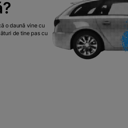
ă?
 că o daună vine cu
ături de tine pas cu