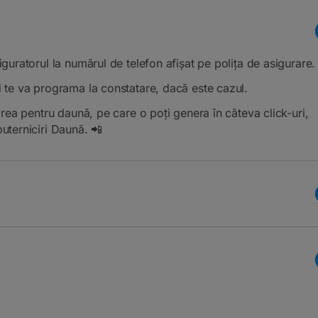
uratorul la numărul de telefon afișat pe polița de asigurare.
i te va programa la constatare, dacă este cazul.
irea pentru daună, pe care o poți genera în câteva click-uri,
uterniciri Daună. 📲
ndiferent dacă vehiculul este în leasing sau proprietate
când apare o daună.🚨
hidăm pas cu pas: