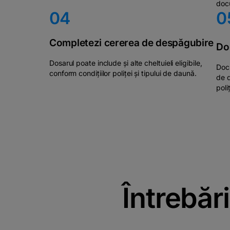
docu
04
0
Completezi cererea de despăgubire
Do
Dosarul poate include și alte cheltuieli eligibile,
Docu
conform condițiilor poliței și tipului de daună.
de d
poliț
Întrebăr