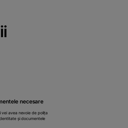
ii
mentele necesare
i vei avea nevoie de polița
identitate și documentele
.