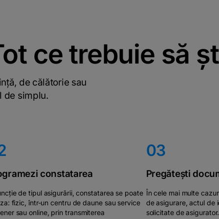
ot ce trebuie să șt
nță, de călătorie sau
el de simplu.
2
03
ogramezi constatarea
Pregătești docu
uncție de tipul asigurării, constatarea se poate
În cele mai multe cazur
iza: fizic, într-un centru de daune sau service
de asigurare, actul de 
ener sau online, prin transmiterea
solicitate de asigurator