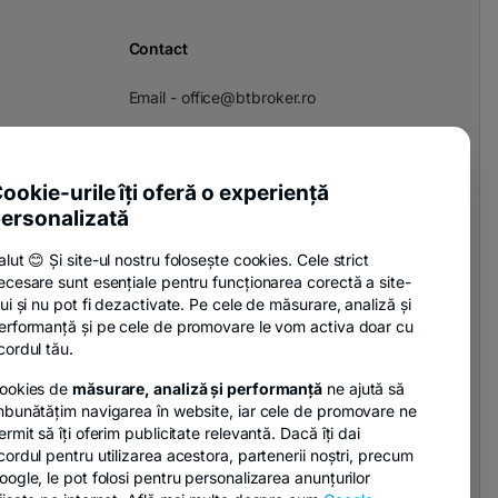
Contact
Email -
office@btbroker.ro
Adresa - Sediul social în București,
Str. Gara Herăstrău, Nr. 4, Clădirea
Green Court, Etaj 4, Sector 2
ookie-urile îți oferă o experiență
ersonalizată
CUI: 16741957
alut 😊 Și site-ul nostru folosește cookies. Cele strict
Nr. Reg. Com./EUID:
ecesare sunt esențiale pentru funcționarea corectă a site-
J2004014402405
lui și nu pot fi dezactivate. Pe cele de măsurare, analiză și
erformanță și pe cele de promovare le vom activa doar cu
cordul tău.
ookies de
măsurare, analiză și performanță
ne ajută să
mbunătățim navigarea în website, iar cele de promovare ne
ermit să îți oferim publicitate relevantă. Dacă îți dai
cordul pentru utilizarea acestora, partenerii noștri, precum
oogle, le pot folosi pentru personalizarea anunțurilor