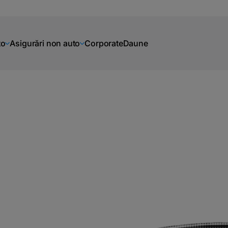
to
Asigurări non auto
Corporate
Daune