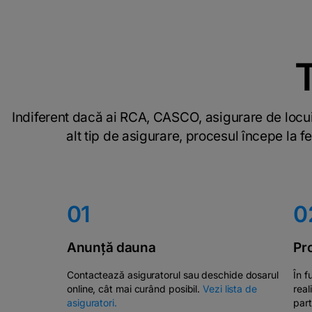
T
Indiferent dacă ai RCA, CASCO, asigurare de locui
alt tip de asigurare, procesul începe la f
01
0
Anunță dauna
Pr
Contactează asiguratorul sau deschide dosarul
În f
online, cât mai curând posibil.
Vezi lista de
real
asiguratori.
part