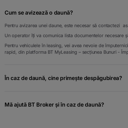
Cum se avizează o daună?
Pentru avizarea unei daune, este necesar să contactezi asig
Un operator îți va comunica lista documentelor necesare ș
Pentru vehiculele în leasing, vei avea nevoie de împuternic
rapid, din platforma BT MyLeasing – secțiunea Bunuri - Împ
În caz de daună, cine primește despăgubirea?
Despăgubirea RCA se plătește persoanei păgubite (terțul), i
personală.
Mă ajută BT Broker și în caz de daună?
Da. Suntem alături de tine la fiecare pas, inclusiv atunci 
Dacă ai o situație neprevăzută, ne contactezi, iar noi te g