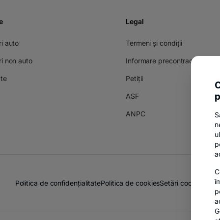
e
Legal
i auto
Termeni și condiții
ri non auto
Informare precontractuală
te
Petiții
C
p
ASF
ANPC
S
n
u
p
a
C
î
Politica de confidențialitate
Politica de cookies
Setări cookies
p
a
G